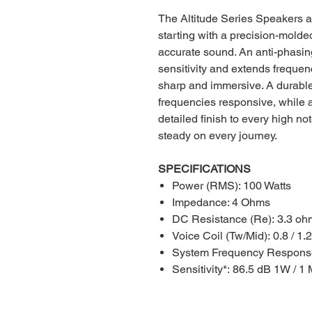
The Altitude Series Speakers are
starting with a precision-molde
accurate sound. An anti-phasi
sensitivity and extends freque
sharp and immersive. A durable
frequencies responsive, while 
detailed finish to every high no
steady on every journey.
SPECIFICATIONS
Power (RMS): 100 Watts
Impedance: 4 Ohms
DC Resistance (Re): 3.3 oh
Voice Coil (Tw/Mid): 0.8 / 1.
System Frequency Response
Sensitivity*: 86.5 dB 1W / 1