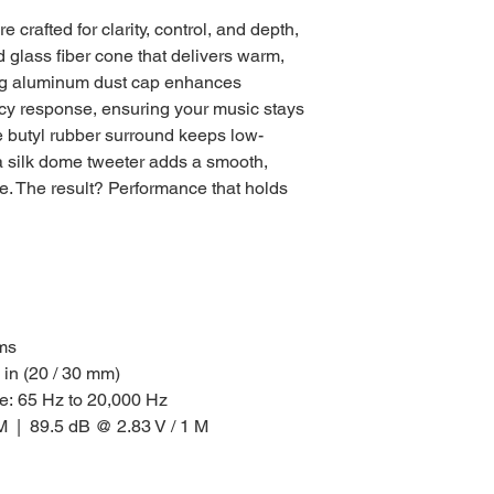
 crafted for clarity, control, and depth,
d glass fiber cone that delivers warm,
ng aluminum dust cap enhances
ncy response, ensuring your music stays
 butyl rubber surround keeps low-
a silk dome tweeter adds a smooth,
te. The result? Performance that holds
ms
2 in (20 / 30 mm)
: 65 Hz to 20,000 Hz
 M | 89.5 dB @ 2.83 V / 1 M