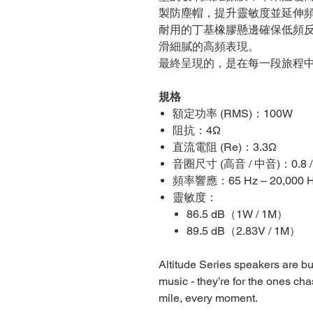
製防塵帽，提升靈敏度並延伸
耐用的丁基橡膠懸邊確保低頻
滑細膩的高頻表現。
最終呈現的，是在每一段旅程
規格
額定功率 (RMS)：100W
阻抗：4Ω
直流電阻 (Re)：3.3Ω
音圈尺寸 (高音 / 中音)：0.8 / 
頻率響應：65 Hz – 20,000 
靈敏度：
86.5 dB（1W / 1M）
89.5 dB（2.83V / 1M）
Altitude Series speakers are bu
music - they’re for the ones cha
mile, every moment.