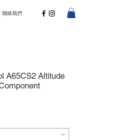
聯絡我們
l A65CS2 Altitude
” Component
e