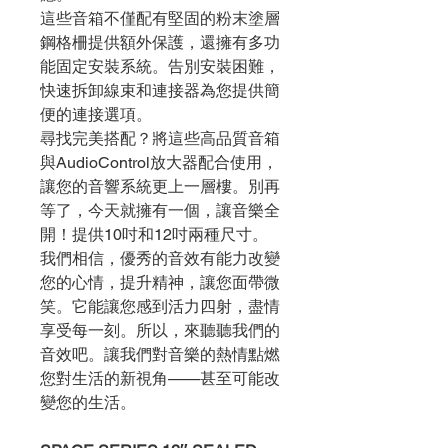
這些音箱不僅配有堅固的粉末塗層
鋼格柵提供額外保護，還擁有多功
能固定安裝系統。告別安裝困難，
快速拆卸線束和連接器為您提供簡
便的連接選項。
尋找完美搭配？將這些高品質音箱
與AudioControl放大器配合使用，
讓您的音響系統更上一層樓。別再
等了，今天就擁有一個，讓音樂全
開！提供10吋和12吋兩種尺寸。
我們相信，優秀的音效有能力改變
您的心情，提升精神，讓您面帶微
笑。它能讓您感到活力四射，盡情
享受每一刻。所以，來聽聽我們的
音效吧。讓我們對音樂的熱情點燃
您對生活的新視角——甚至可能改
變您的生活。