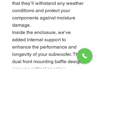
that they’ll withstand any weather
conditions and protect your
components against moisture
damage.
Inside the enclosure, we’ve
added internal support to
enhance the performance and
longevity of your subwoofer. The
dual front mounting baffle design
ensures optimal speaker
placement for an immersive and
powerful audio experience. With
precision-filled poly-fiber material,
you’ll enjoy controlled sound
dispersion and tight, accurate
bass response.
Not only do these enclosures
come with a sturdy, powder-
coated steel grille for added