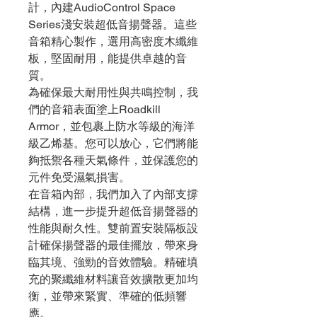
計，內建AudioControl Space
Series淺安裝超低音揚聲器。這些
音箱精心製作，選用高密度木纖維
板，堅固耐用，能提供卓越的音
質。
為確保最大耐用性與共鳴控制，我
們的音箱表面塗上Roadkill
Armor，並包裹上防水等級的海洋
級乙烯基。您可以放心，它們將能
夠抵禦各種天氣條件，並保護您的
元件免受濕氣損害。
在音箱內部，我們加入了內部支撐
結構，進一步提升超低音揚聲器的
性能與耐久性。雙前置安裝隔板設
計確保揚聲器的最佳擺放，帶來身
臨其境、強勁的音效體驗。精確填
充的聚纖維材料讓音效擴散更加均
衡，並帶來緊實、準確的低頻響
應。