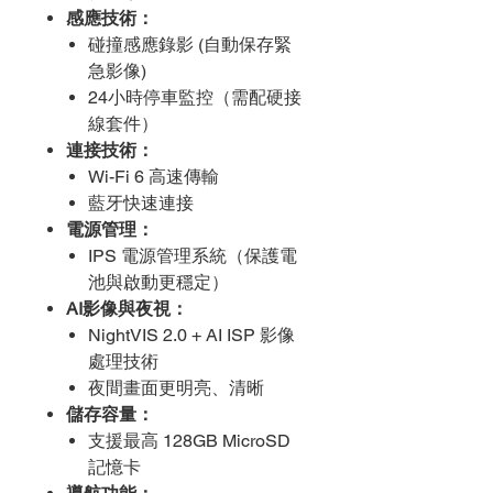
感應技術：
碰撞感應錄影 (自動保存緊
急影像)
24小時停車監控（需配硬接
線套件）
連接技術：
Wi-Fi 6 高速傳輸
藍牙快速連接
電源管理：
IPS 電源管理系統（保護電
池與啟動更穩定）
AI影像與夜視：
NightVIS 2.0 + AI ISP 影像
處理技術
夜間畫面更明亮、清晰
儲存容量：
支援最高 128GB MicroSD
記憶卡