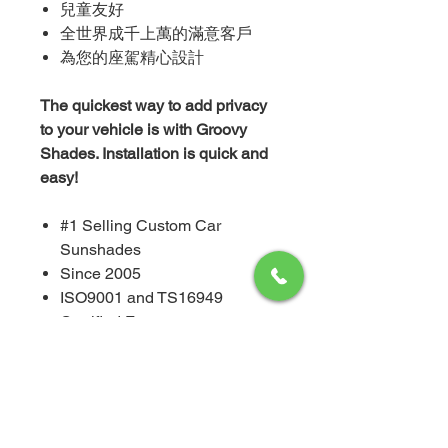
兒童友好
全世界成千上萬的滿意客戶
為您的座駕精心設計
The quickest way to add privacy
to your vehicle is with Groovy
Shades. Installation is quick and
easy!
#1 Selling Custom Car
Sunshades
Since 2005
ISO9001 and TS16949
Certified Factory
Made and Measured to
Perfection
Glare Protection
UV Blocking at 70% (SGS)
Weather-Resistant / Vibration