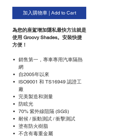
加入購物車 | Add to Cart
為您的座駕增加隱私最快方法就是
使用 Groovy Shades。安裝快捷
方便！
銷售第一，專車專用汽車隔熱
網
自2005年以來
ISO9001 和 TS16949 認證工
廠
完美製造和測量
防眩光
70% 紫外線阻隔 (SGS)
耐候 / 振動測試 / 衝擊測試
塗有防火樹脂
不含有毒重金屬